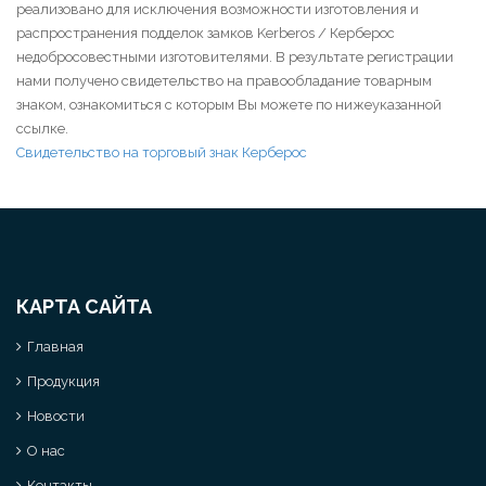
реализовано для исключения возможности изготовления и
распространения подделок замков Kerberos / Керберос
недобросовестными изготовителями. В результате регистрации
нами получено свидетельство на правообладание товарным
знаком, ознакомиться с которым Вы можете по нижеуказанной
ссылке.
Свидетельство на торговый знак Керберос
КАРТА САЙТА
Главная
Продукция
Новости
О нас
Контакты