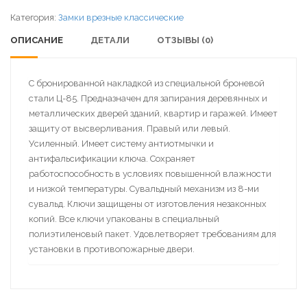
Категория:
Замки врезные классические
ОПИСАНИЕ
ДЕТАЛИ
ОТЗЫВЫ (0)
С бронированной накладкой из специальной броневой
стали Ц-85. Предназначен для запирания деревянных и
металлических дверей зданий, квартир и гаражей. Имеет
защиту от высверливания. Правый или левый.
Усиленный. Имеет систему антиотмычки и
антифальсификации ключа. Сохраняет
работоспособность в условиях повышенной влажности
и низкой температуры. Сувальдный механизм из 8-ми
сувальд. Ключи защищены от изготовления незаконных
копий. Все ключи упакованы в специальный
полиэтиленовый пакет. Удовлетворяет требованиям для
установки в противопожарные двери.